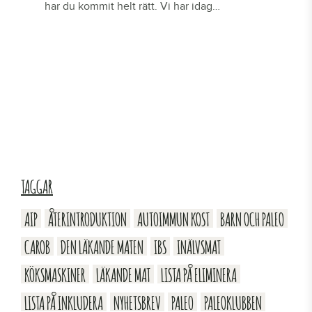
har du kommit helt rätt. Vi har idag…
LÄS MER
TAGGAR
AIP
ÅTERINTRODUKTION
AUTOIMMUN KOST
BARN OCH PALEO
CAROB
DEN LÄKANDE MATEN
IBS
INÄLVSMAT
KÖKSMASKINER
LÄKANDE MAT
LISTA PÅ ELIMINERA
LISTA PÅ INKLUDERA
NYHETSBREV
PALEO
PALEOKLUBBEN