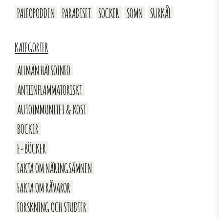
PALEOPODDEN
PARADISET
SOCKER
SÖMN
SURKÅL
KATEGORIER
ALLMÄN HÄLSOINFO
ANTIINFLAMMATORISKT
AUTOIMMUNITET & KOST
BÖCKER
E-BÖCKER
FAKTA OM NÄRINGSÄMNEN
FAKTA OM RÅVAROR
FORSKNING OCH STUDIER