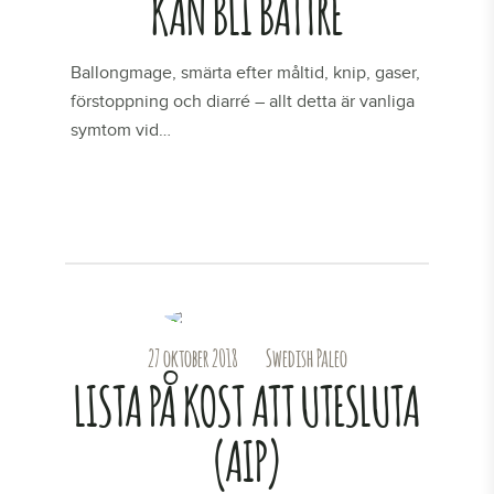
KAN BLI BÄTTRE
Ballongmage, smärta efter måltid, knip, gaser,
förstoppning och diarré – allt detta är vanliga
symtom vid…
LÄS MER
27 oktober 2018
Swedish Paleo
LISTA PÅ KOST ATT UTESLUTA
(AIP)