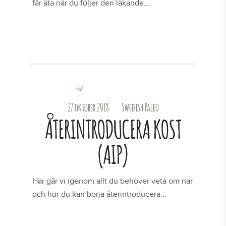
får äta när du följer den läkande…
LÄS MER
27 oktober 2018
Swedish Paleo
ÅTERINTRODUCERA KOST
(AIP)
Här går vi igenom allt du behöver veta om när
och hur du kan börja återintroducera…
LÄS MER