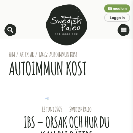
Bli medlem
Logga in
HEM
/
ARTIKLAR
/
TAGG: AUTOIMMUN KOST
AUTOIMMUN KOST
12 juni 2025
Swedish Paleo
IBS – ORSAK OCH HUR DU