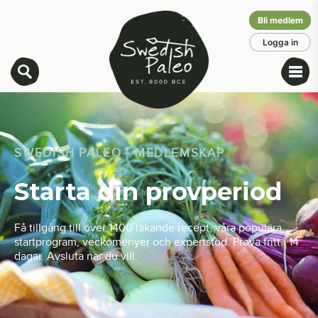
Bli medlem
Logga in
SWEDISH PALEO - MEDLEMSKAP
Starta din provperiod
Få tillgång till över 1400 läkande recept, våra populära
startprogram, veckomenyer och expertstöd. Prova fritt i 14
dagar. Avsluta när du vill.