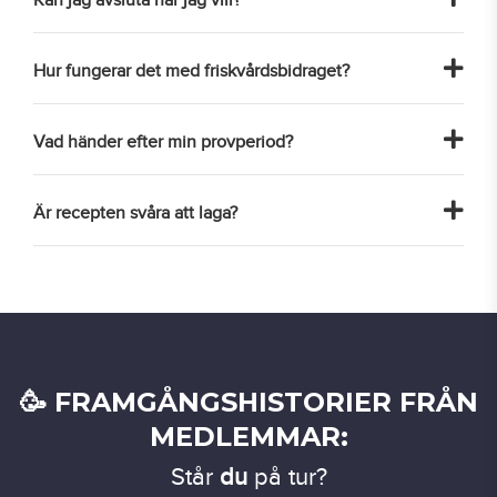
Kan jag avsluta när jag vill?
Hur fungerar det med friskvårdsbidraget?
Vad händer efter min provperiod?
Är recepten svåra att laga?
🥳 FRAMGÅNGSHISTORIER FRÅN
MEDLEMMAR:
Står
du
på tur?