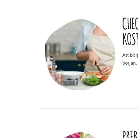
CHEC
KOS
Att bör
början,
LÄS ME
PRE