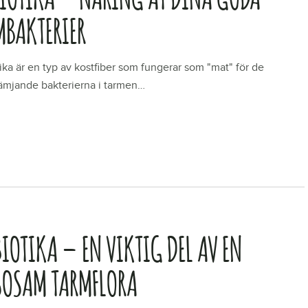
MBAKTERIER
ika är en typ av kostfiber som fungerar som "mat" för de
ämjande bakterierna i tarmen…
R
IOTIKA – EN VIKTIG DEL AV EN
SOSAM TARMFLORA