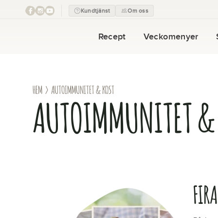
Kundtjänst
Om oss
Recept
Veckomenyer
HEM
› AUTOIMMUNITET & KOST
AUTOIMMUNITET &
FIR