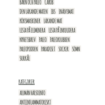
BARN OCH PALEO
CAROB
DEN LÄKANDE MATEN
IBS
INÄLVSMAT
KÖKSMASKINER
LÄKANDE MAT
LISTA PÅ ELIMINERA
LISTA PÅ INKLUDERA
NYHETSBREV
PALEO
PALEOKLUBBEN
PALEOPODDEN
PARADISET
SOCKER
SÖMN
SURKÅL
KATEGORIER
ALLMÄN HÄLSOINFO
ANTIINFLAMMATORISKT