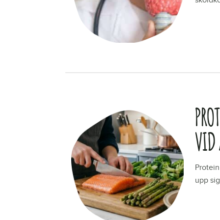
sköldkö
LÄS ME
PRO
VID
Protein
upp sig
LÄS ME