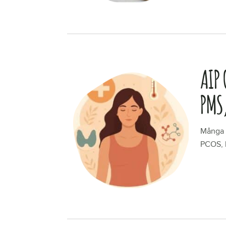
AIP
PMS
Många 
PCOS, k
LÄS ME