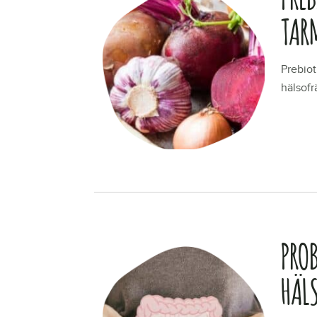
TAR
Prebiot
hälsofr
LÄS ME
PROB
HÄL