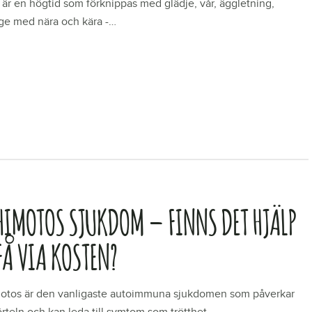
är en högtid som förknippas med glädje, vår, äggletning,
e med nära och kära -…
R
HIMOTOS SJUKDOM – FINNS DET HJÄLP
FÅ VIA KOSTEN?
otos är den vanligaste autoimmuna sjukdomen som påverkar