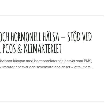
 OCH HORMONELL HÄLSA – STÖD VID
, PCOS & KLIMAKTERIET
kvinnor kämpar med hormonrelaterade besvär som PMS,
limakteriebesvär och sköldkörtelobalanser – ofta i flera…
R