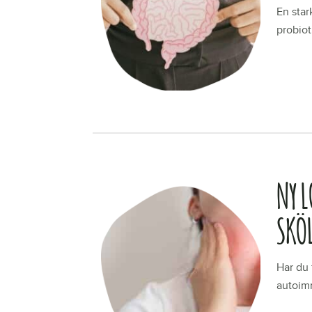
En star
probiot
LÄS ME
NY 
SKÖ
Har du 
autoim