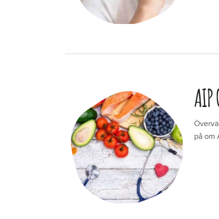
LÄS ME
AIP 
Överväg
på om A
LÄS ME