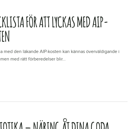
KLISTA FÖR ATT LYCKAS MED AIP-
TEN
ja med den läkande AIP-kosten kan kännas överväldigande i
 men med rätt förberedelser blir…
R
BIOTIKA – NÄRING ÅT DINA GODA