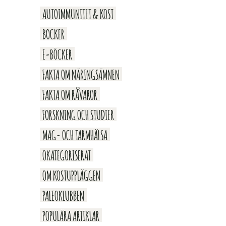
AUTOIMMUNITET & KOST
BÖCKER
E-BÖCKER
FAKTA OM NÄRINGSÄMNEN
FAKTA OM RÅVAROR
FORSKNING OCH STUDIER
MAG- OCH TARMHÄLSA
OKATEGORISERAT
OM KOSTUPPLÄGGEN
PALEOKLUBBEN
POPULÄRA ARTIKLAR