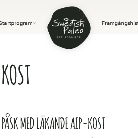
Startprogram
Framgångshist
 KOST
A PÅSK MED LÄKANDE AIP-KOST