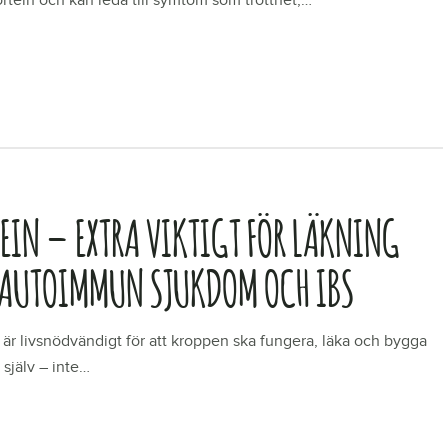
rteln och kan leda till symtom som trötthet,…
R
TEIN – EXTRA VIKTIGT FÖR LÄKNING
 AUTOIMMUN SJUKDOM OCH IBS
 är livsnödvändigt för att kroppen ska fungera, läka och bygga
 själv – inte…
R