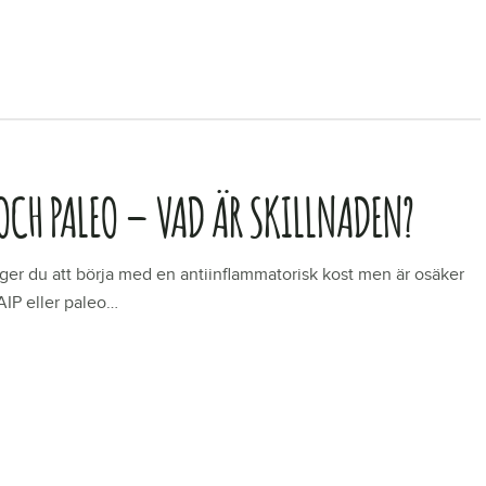
R
OCH PALEO – VAD ÄR SKILLNADEN?
er du att börja med en antiinflammatorisk kost men är osäker
IP eller paleo…
R