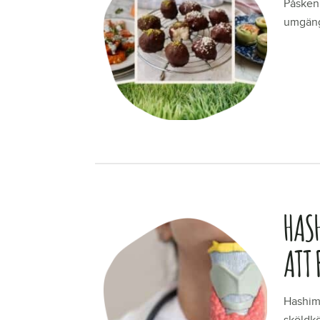
Påsken 
umgäng
LÄS ME
HAS
ATT 
Hashim