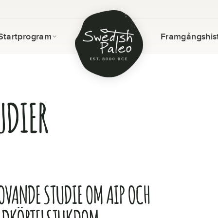
Startprogram
Framgångshist
UDIER
LOVANDE STUDIE OM AIP OCH
LDKÖRTELSJUKDOM