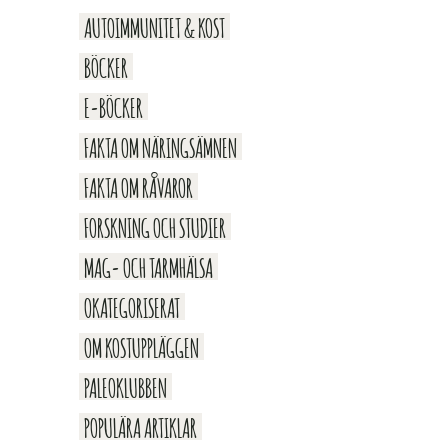
AUTOIMMUNITET & KOST
BÖCKER
E-BÖCKER
FAKTA OM NÄRINGSÄMNEN
FAKTA OM RÅVAROR
FORSKNING OCH STUDIER
MAG- OCH TARMHÄLSA
OKATEGORISERAT
OM KOSTUPPLÄGGEN
PALEOKLUBBEN
POPULÄRA ARTIKLAR