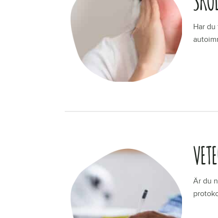
Har du 
autoim
LÄS ME
VET
Är du n
protoko