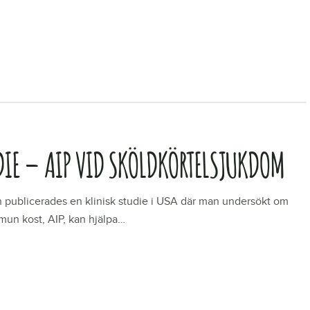
R
DIE – AIP VID SKÖLDKÖRTELSJUKDOM
 publicerades en klinisk studie i USA där man undersökt om
un kost, AIP, kan hjälpa…
R