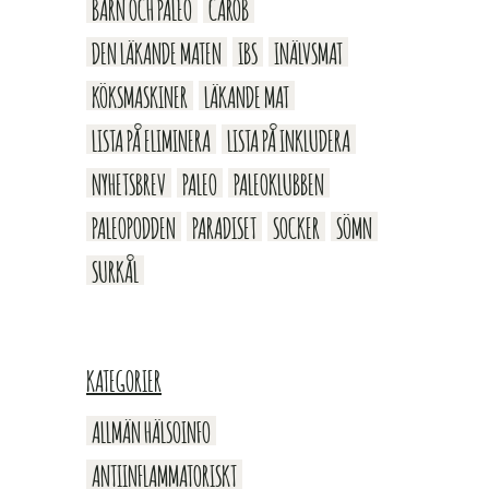
BARN OCH PALEO
CAROB
DEN LÄKANDE MATEN
IBS
INÄLVSMAT
KÖKSMASKINER
LÄKANDE MAT
LISTA PÅ ELIMINERA
LISTA PÅ INKLUDERA
NYHETSBREV
PALEO
PALEOKLUBBEN
PALEOPODDEN
PARADISET
SOCKER
SÖMN
SURKÅL
KATEGORIER
ALLMÄN HÄLSOINFO
ANTIINFLAMMATORISKT