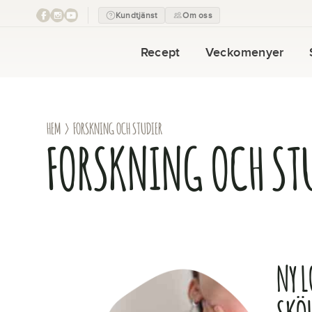
Kundtjänst
Om oss
Recept
Veckomenyer
HEM
› FORSKNING OCH STUDIER
FORSKNING OCH ST
NY 
SKÖ