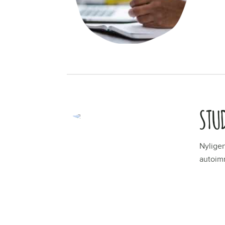
LÄS ME
STU
Nyligen
autoimm
LÄS ME