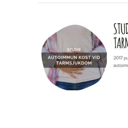
STU
TAR
2017 pu
autoimm
LÄS ME