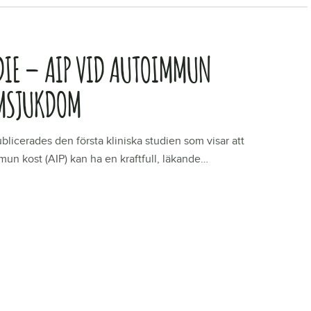
DIE – AIP VID AUTOIMMUN
MSJUKDOM
blicerades den första kliniska studien som visar att
un kost (AIP) kan ha en kraftfull, läkande…
R