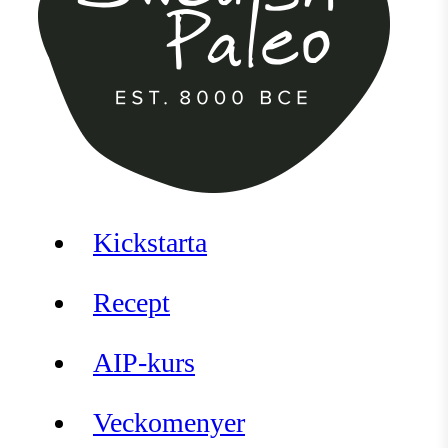
Kickstarta
Recept
AIP-kurs
Veckomenyer