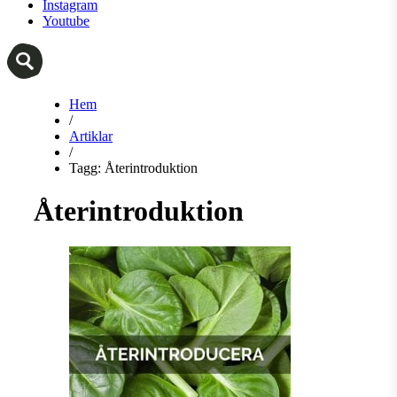
Instagram
Youtube
Hem
/
Artiklar
/
Tagg: Återintroduktion
Återintroduktion