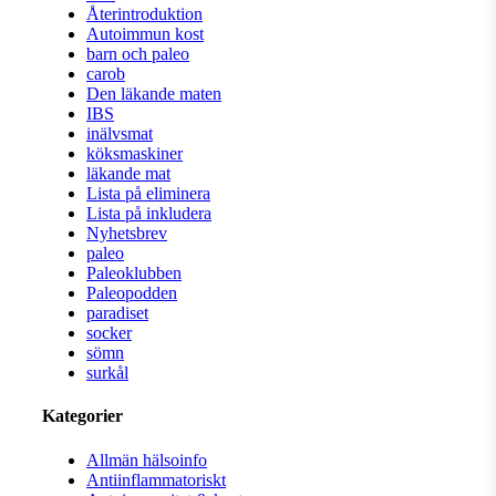
Återintroduktion
Autoimmun kost
barn och paleo
carob
Den läkande maten
IBS
inälvsmat
köksmaskiner
läkande mat
Lista på eliminera
Lista på inkludera
Nyhetsbrev
paleo
Paleoklubben
Paleopodden
paradiset
socker
sömn
surkål
Kategorier
Allmän hälsoinfo
Antiinflammatoriskt