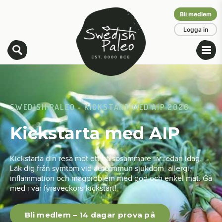
Bli medlem
Logga in
SWEDISH PALEO
- KICKSTART MED AIP 2026
Kickstarta med AIP
Kickstarta din resa mot ett hälsosammare liv redan idag.
Läk dig från symtom vid autoimmun sjukdom, allergi,
inflammation och magproblem med god och enkel mat. Gå
med i vår fyraveckors-kickstart!
Bli medlem – 14 dagar prova på