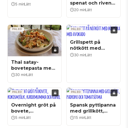
spenat och riven
5 min
Lätt
|
sötpotatis (dal
20 min
Lätt
|
palak)
PALEO
PALEO
Grillspett på
nötkött med
bönröra med
30 min
Lätt
|
avokado
Thai satay-
bovetepasta med
krispiga grönsaker
30 min
Lätt
|
och rostade frön
PALEO
PALEO
Overnight gröt på
Spansk pyttipanna
bovete,
med grillkött,
kokosmjölk,
padrons och
5 min
Lätt
15 min
Lätt
|
|
kardemumma och
tomatsötma