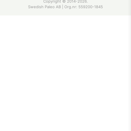
Copyright © 2014-2026.
Swedish Paleo AB | Org.nr:
559200-1845
Recept
Artiklar
Butiken
·
·