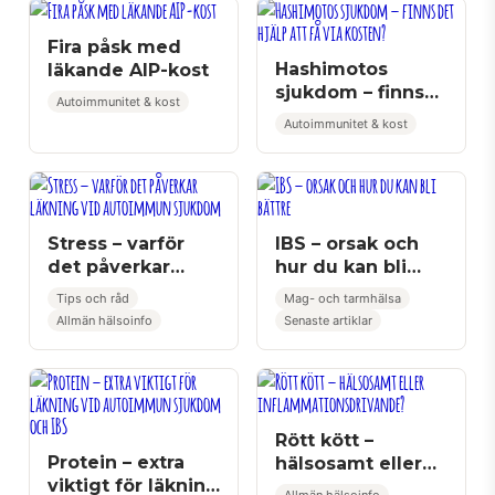
Fira påsk med
Hashimotos
läkande AIP-kost
sjukdom – finns
Autoimmunitet & kost
det hjälp att få
Autoimmunitet & kost
via kosten?
Stress – varför
IBS – orsak och
det påverkar
hur du kan bli
läkning vid
bättre
Tips och råd
Mag- och tarmhälsa
autoimmun
Allmän hälsoinfo
Senaste artiklar
sjukdom
Rött kött –
Protein – extra
hälsosamt eller
viktigt för läkning
inflammationsdrivand
Allmän hälsoinfo