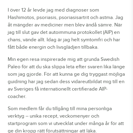
I över 12 år levde jag med diagnoser som
Hashimotos, psoriasis, psoriasisartrit och astma. Jag
åt mängder av mediciner men blev ändå sämre. När
jag till slut gav det autoimmuna protokollet (AIP) en
chans, vände allt. Idag är jag helt symtomfri och har
fått både energin och livsglädjen tillbaka.
Min egen resa inspirerade mig att grunda Swedish
Paleo för att du ska slippa leta efter svaren lika länge
som jag gjorde. För att kunna ge dig tryggast möjliga
guidning har jag sedan dess vidareutbildat mig till en
av Sveriges få internationellt certifierade AIP-
coacher.
Som medlem får du tillgång till mina personliga
verktyg – unika recept, veckomenyer och
startprogram som vi utvecklat under många år för att
ge din kropp rätt förutsättningar att läka.