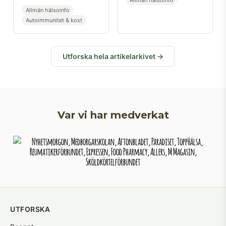
vid autoimmun
Allmän hälsoinfo
sjukdom och IBS
Autoimmunitet & kost
Utforska hela artikelarkivet →
Var vi har medverkat
UTFORSKA