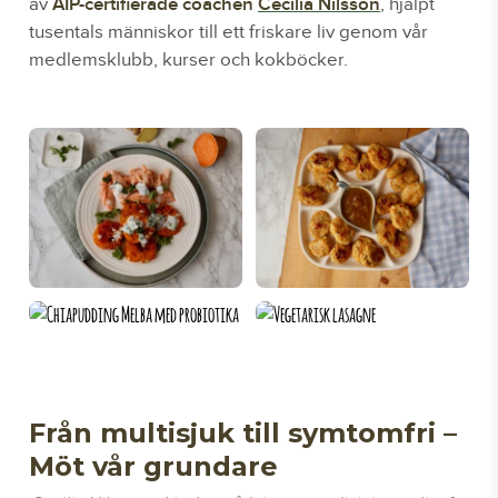
av
AIP-certifierade coachen
Cecilia Nilsson
, hjälpt
tusentals människor till ett friskare liv genom vår
medlemsklubb, kurser och kokböcker.
Från multisjuk till symtomfri –
Möt vår grundare