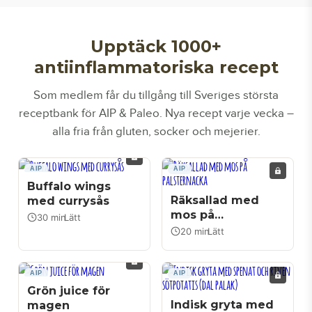
Upptäck 1000+
antiinflammatoriska recept
Som medlem får du tillgång till Sveriges största
receptbank för AIP & Paleo. Nya recept varje vecka –
alla fria från gluten, socker och mejerier.
AIP
AIP
Buffalo wings
Räksallad med
med currysås
mos på
30 min
Lätt
|
palsternacka
20 min
Lätt
|
AIP
AIP
Grön juice för
Indisk gryta med
magen