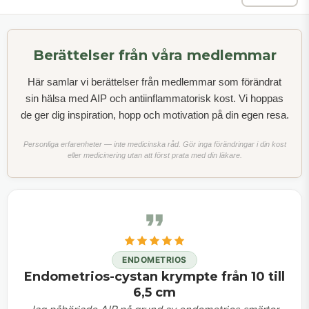
Berättelser från våra medlemmar
Här samlar vi berättelser från medlemmar som förändrat
sin hälsa med AIP och antiinflammatorisk kost. Vi hoppas
de ger dig inspiration, hopp och motivation på din egen resa.
Personliga erfarenheter — inte medicinska råd. Gör inga förändringar i din kost
eller medicinering utan att först prata med din läkare.
ENDOMETRIOS
Endometrios-cystan krympte från 10 till
6,5 cm