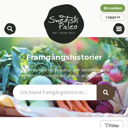
Bli medlem
Logga in
Framgångshistorier
Här kan du läsa recensioner och berättelser från
medlemmar som ätit enligt AIP- och paleokost.
Filter