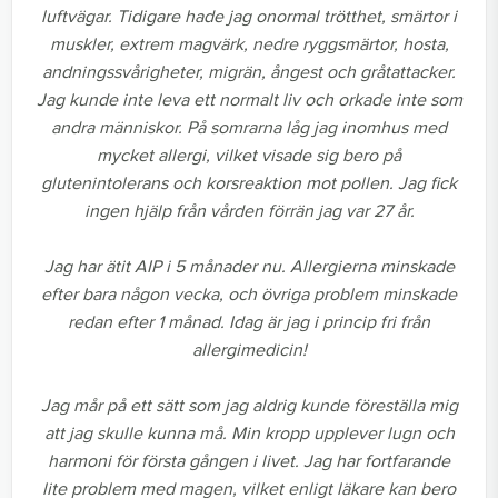
luftvägar. Tidigare hade jag onormal trötthet, smärtor i
muskler, extrem magvärk, nedre ryggsmärtor, hosta,
andningssvårigheter, migrän, ångest och gråtattacker.
Jag kunde inte leva ett normalt liv och orkade inte som
andra människor. På somrarna låg jag inomhus med
mycket allergi, vilket visade sig bero på
glutenintolerans och korsreaktion mot pollen. Jag fick
ingen hjälp från vården förrän jag var 27 år.
Jag har ätit AIP i 5 månader nu. Allergierna minskade
efter bara någon vecka, och övriga problem minskade
redan efter 1 månad. Idag är jag i princip fri från
allergimedicin!
Jag mår på ett sätt som jag aldrig kunde föreställa mig
att jag skulle kunna må. Min kropp upplever lugn och
harmoni för första gången i livet. Jag har fortfarande
lite problem med magen, vilket enligt läkare kan bero