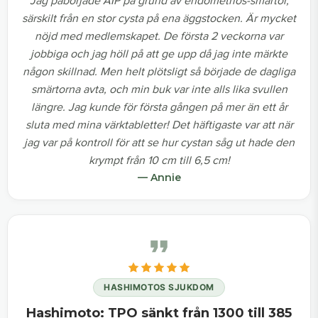
Jag påbörjade AIP på grund av endometrios-smärtor,
särskilt från en stor cysta på ena äggstocken. Är mycket
nöjd med medlemskapet. De första 2 veckorna var
jobbiga och jag höll på att ge upp då jag inte märkte
någon skillnad. Men helt plötsligt så började de dagliga
smärtorna avta, och min buk var inte alls lika svullen
längre. Jag kunde för första gången på mer än ett år
sluta med mina värktabletter! Det häftigaste var att när
jag var på kontroll för att se hur cystan såg ut hade den
krympt från 10 cm till 6,5 cm!
— Annie
HASHIMOTOS SJUKDOM
Hashimoto: TPO sänkt från 1300 till 385