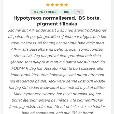
HYPOTYREOS
IBS
+1
Hypotyreos normaliserad, IBS borta,
pigment tillbaka
Jag har ätit AIP under snart 3 år, med återintroduktioner
till paleo ett par gånger. Mina sjukdomar triggas och blir
värre av stress, så för mig har det inte bara räckt med
AIP — alla pusselbitarna behövs: kost, sömn, rörelse,
stressnivå. Jag har prövat flera protokoll och sista
gången som hjälpte mig att må bättre var AIP med låg
FODMAP. Jag har dessutom fått ta bort cassava, alla
kokosprodukter utom kokosolja samt morot eftersom
jag reagerade på det. Tack vare denna kost och livsstil
har jag fått sådan livskvalitet och mår så mycket bättre.
Mina hypotyreosvärden har blivit normala, jag har
börjat återpigmentera på många vita pigmentfläckar
(men jag måste sola dem för att det ska ske, så händer
bara på sommaren) och min IBS är borta!