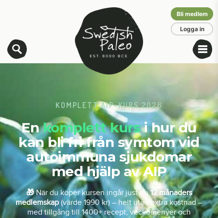
Bli medlem
Logga in
KOMPLETT AIP-KURS 2026
En
komplett kurs
i hur du
kan bli fri från symtom vid
autoimmuna sjukdomar
med hjälp av AIP
🎁
När du köper kursen ingår just nu
12 månaders
medlemskap
(värde 1990 kr) – helt utan extra kostnad –
med tillgång till 1400+ recept, veckomenyer och