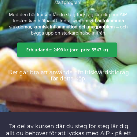
startprogram.
Med den här kursen får du steg-för-steg lära dig hur AIP-
kosten kan hjälpa att lindra symtom vid
autoimmuna
sjukdomar, kronisk inflammation och magproblem
– och
bygga upp en starkare hälsa inifrån.
Erbjudande: 2499 kr (ord. pris: 5547 kr)
Det går bra att använda ditt friskvårdsbidrag
för detta köp.
Ta del av kursen där du steg för steg lär dig
allt du behöver för att lyckas med AIP - på ett