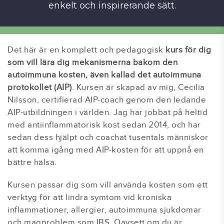
enkelt och inspirerande sätt.
Det här är en komplett och pedagogisk
kurs för dig
som vill lära dig mekanismerna bakom den
autoimmuna kosten, även kallad det autoimmuna
protokollet (AIP)
. Kursen är skapad av mig, Cecilia
Nilsson, certifierad AIP-coach genom den ledande
AIP-utbildningen i världen. Jag har jobbat på heltid
med antiinflammatorisk kost sedan 2014, och har
sedan dess hjälpt och coachat tusentals människor
att komma igång med AIP-kosten för att uppnå en
bättre hälsa.
Kursen passar dig som vill använda kosten som ett
verktyg för att lindra symtom vid kroniska
inflammationer, allergier, autoimmuna sjukdomar
och magproblem som IBS. Oavsett om du är