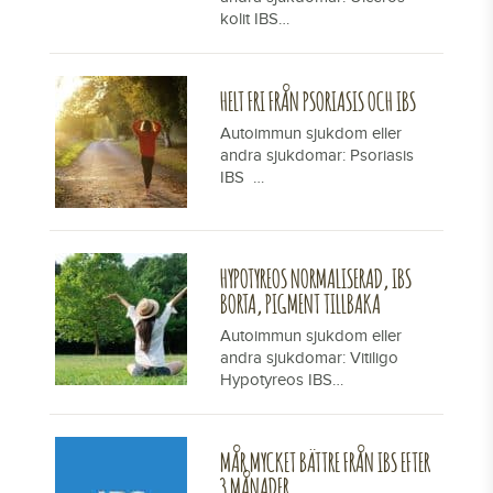
kolit IBS…
HELT FRI FRÅN PSORIASIS OCH IBS
Autoimmun sjukdom eller
andra sjukdomar: Psoriasis
IBS …
HYPOTYREOS NORMALISERAD, IBS
BORTA, PIGMENT TILLBAKA
Autoimmun sjukdom eller
andra sjukdomar: Vitiligo
Hypotyreos IBS…
MÅR MYCKET BÄTTRE FRÅN IBS EFTER
3 MÅNADER