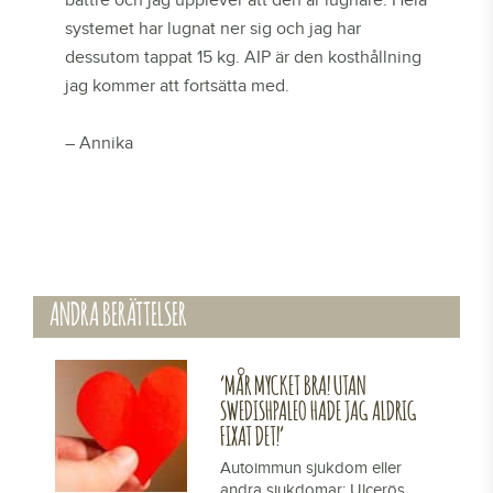
bättre och jag upplever att den är lugnare. Hela
systemet har lugnat ner sig och jag har
dessutom tappat 15 kg. AIP är den kosthållning
jag kommer att fortsätta med.​
– Annika
ANDRA BERÄTTELSER
’MÅR MYCKET BRA! UTAN
SWEDISHPALEO HADE JAG ALDRIG
FIXAT DET!’
Autoimmun sjukdom eller
andra sjukdomar: Ulcerös