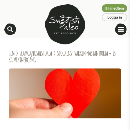
Bli medlem
Logga in
HEM
›
FRAMGANGSHISTORIA
› SJÖGRENS: VÄRKEN NÄSTAN BORTA + 15
KG VIKTNEDGÅNG