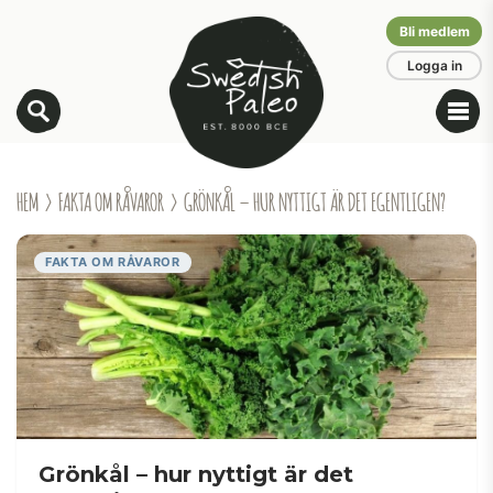
Bli medlem
Logga in
HEM
›
FAKTA OM RÅVAROR
› GRÖNKÅL – HUR NYTTIGT ÄR DET EGENTLIGEN?
FAKTA OM RÅVAROR
Grönkål – hur nyttigt är det