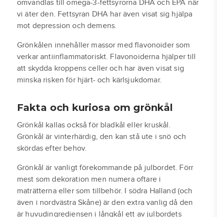
omvandlas till omega-3-fettsyrorna DHA och EPA när
vi äter den. Fettsyran DHA har även visat sig hjälpa
mot depression och demens.
Grönkålen innehåller massor med flavonoider som
verkar antiinflammatoriskt. Flavonoiderna hjälper till
att skydda kroppens celler och har även visat sig
minska risken för hjärt- och kärlsjukdomar.
Fakta och kuriosa om grönkål
Grönkål kallas också för bladkål eller kruskål.
Grönkål är vinterhärdig, den kan stå ute i snö och
skördas efter behov.
Grönkål är vanligt förekommande på julbordet. Förr
mest som dekoration men numera oftare i
maträtterna eller som tillbehör. I södra Halland (och
även i nordvästra Skåne) är den extra vanlig då den
är huvudingrediensen i långkål ett av julbordets