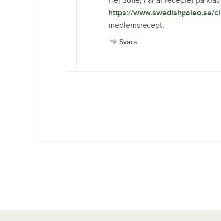
Hej Sofie, här är receptet på kl
https://www.swedishpaleo.se/c
medlemsrecept.
Svara