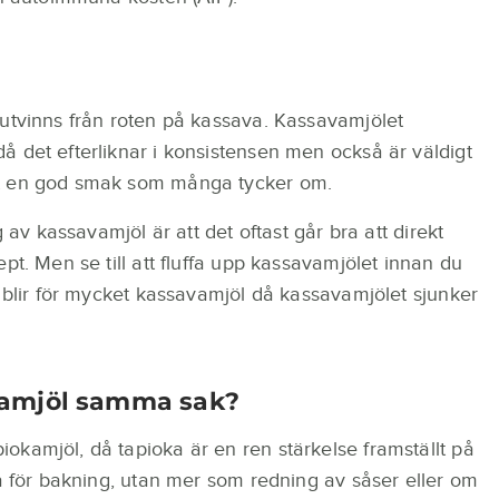
 utvinns från roten på kassava. Kassavamjölet
 det efterliknar i konsistensen men också är väldigt
et en god smak som många tycker om.
g av kassavamjöl är att det oftast går bra att direkt
pt. Men se till att fluffa upp kassavamjölet innan du
t blir för mycket kassavamjöl då kassavamjölet sjunker
kamjöl samma sak?
kamjöl, då tapioka är en ren stärkelse framställt på
ra för bakning, utan mer som redning av såser eller om