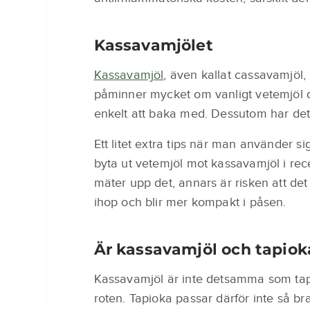
Kassavamjölet
Kassavamjöl
, även kallat cassavamjöl,
påminner mycket om vanligt vetemjöl då
enkelt att baka med. Dessutom har d
Ett litet extra tips när man använder si
byta ut vetemjöl mot kassavamjöl i rece
mäter upp det, annars är risken att de
ihop och blir mer kompakt i påsen.
Är kassavamjöl och tapio
Kassavamjöl är inte detsamma som tapio
roten. Tapioka passar därför inte så b