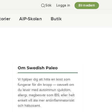
Sök
Logga in
Bli medlem
orier
AIP-Skolan
Butik
Om Swedish Paleo
Vi hjälper dig att hitta en kost som
fungerar för din kropp — oavsett om
du lever med autoimmun sjukdom,
allergi, magbesvär som IBS, eller helt
enkelt vill äta mer antiinflammatoriskt
och hälsosamt.