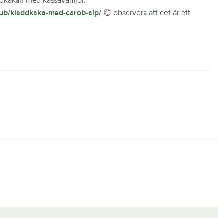
addkakan med kassavamjöl:
lub/kladdkaka-med-carob-aip/
😊 observera att det är ett