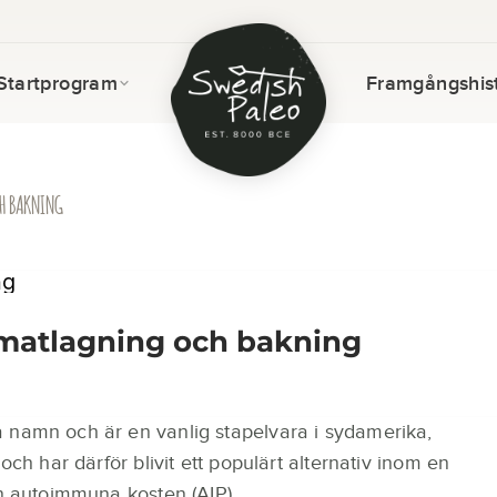
Startprogram
Framgångshist
H BAKNING
l matlagning och bakning
 namn och är en vanlig stapelvara i sydamerika,
och har därför blivit ett populärt alternativ inom en
en autoimmuna kosten (AIP).