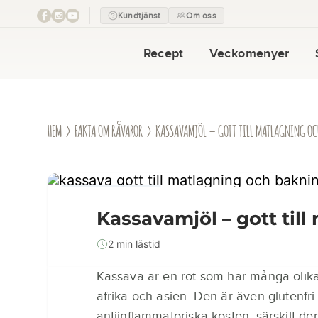
Kundtjänst
Om oss
Recept
Veckomenyer
HEM
›
FAKTA OM RÅVAROR
› KASSAVAMJÖL – GOTT TILL MATLAGNING OC
FAKTA OM RÅVAROR
Kassavamjöl – gott til
2 min lästid
Kassava är en rot som har många olika
afrika och asien. Den är även glutenfri 
antiinflammatoriska kosten, särskilt d