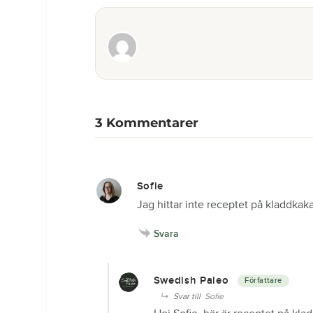
3
Kommentarer
Sofie
Jag hittar inte receptet på kladdka
Svara
Swedish Paleo
Svar till
Sofie