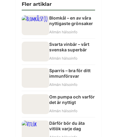
Fler artiklar
Blomkål – en av våra
nyttigaste grönsaker
Allmän hälsoinfo
Svarta vinbär – vårt
svenska superbär
Allmän hälsoinfo
Sparris – bra för ditt
immunförsvar
Allmän hälsoinfo
Om pumpa och varför
det är nyttigt
Allmän hälsoinfo
Därför bör du äta
vitlök varje dag