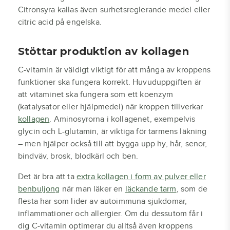
Citronsyra kallas även surhetsreglerande medel eller
citric acid på engelska.
Stöttar produktion av kollagen
C-vitamin är väldigt viktigt för att många av kroppens
funktioner ska fungera korrekt. Huvuduppgiften är
att vitaminet ska fungera som ett koenzym
(katalysator eller hjälpmedel) när kroppen tillverkar
kollagen
. Aminosyrorna i kollagenet, exempelvis
glycin och L-glutamin, är viktiga för tarmens läkning
– men hjälper också till att bygga upp hy, hår, senor,
bindväv, brosk, blodkärl och ben.
Det är bra att ta
extra kollagen i form av pulver eller
benbuljong
när man läker en
läckande tarm
, som de
flesta har som lider av autoimmuna sjukdomar,
inflammationer och allergier. Om du dessutom får i
dig C-vitamin optimerar du alltså även kroppens