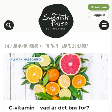
Bli medlem
Logga in
HEM
›
ALLMÄN HÄLSOINFO
› C-VITAMIN – VAD ÄR DET BRA FÖR?
ALLMÄN HÄLSOINFO
C-vitamin – vad är det bra för?