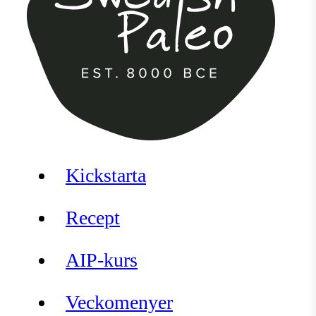
Kickstarta
Recept
AIP-kurs
Veckomenyer