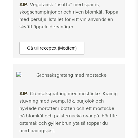
AIP:
Vegetarisk ”risotto” med sparris,
skogschampinjoner och riven blomkål. Toppa
med persilja. Istället för vitt vin används en
skvätt äppelcidervinäger.
Gå till receptet (Medlem)
AIP:
Grönsaksgratäng med mostäcke. Krämig
stuvning med svamp, lök, purjolök och
hyvlade morötter i botten och ett mostäcke
på blomkål och palsternacka ovanpå. För lite
ostsmak och gyllenbrun yta så toppar du
med näringsjäst.