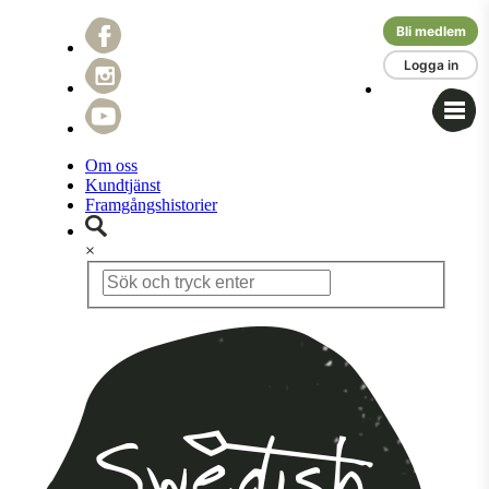
Bli medlem
Logga in
Om oss
Kundtjänst
Framgångshistorier
×