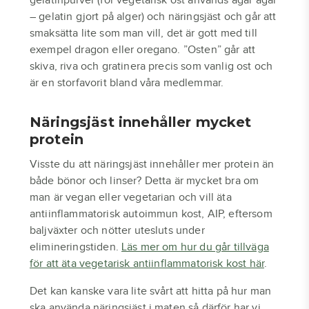
gelatinpulver (för vegetarisk ost används agar agar
– gelatin gjort på alger) och näringsjäst och går att
smaksätta lite som man vill, det är gott med till
exempel dragon eller oregano. ”Osten” går att
skiva, riva och gratinera precis som vanlig ost och
är en storfavorit bland våra medlemmar.
Näringsjäst innehåller mycket
protein
Visste du att näringsjäst innehåller mer protein än
både bönor och linser? Detta är mycket bra om
man är vegan eller vegetarian och vill äta
antiinflammatorisk autoimmun kost, AIP, eftersom
baljväxter och nötter utesluts under
elimineringstiden.
Läs mer om hur du går tillväga
för att äta vegetarisk antiinflammatorisk kost här
.
Det kan kanske vara lite svårt att hitta på hur man
ska använda näringsjäst i maten så därför har vi