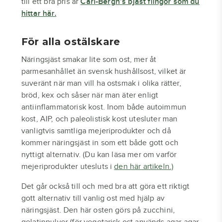
till ett bra pris är
Carl-Bergh’s bjäst flingor som du
hittar här.
För alla ostälskare
Näringsjäst smakar lite som ost, mer åt
parmesanhållet än svensk hushållsost, vilket är
suveränt när man vill ha ostsmak i olika rätter,
bröd, kex och såser när man äter enligt
antiinflammatorisk kost. Inom både autoimmun
kost, AIP, och paleolistisk kost utesluter man
vanligtvis samtliga mejeriprodukter och då
kommer näringsjäst in som ett både gott och
nyttigt alternativ. (Du kan läsa mer om varför
mejeriprodukter utesluts i
den här artikeln.)
Det går också till och med bra att göra ett riktigt
gott alternativ till vanlig ost med hjälp av
näringsjäst. Den här osten görs på zucchini,