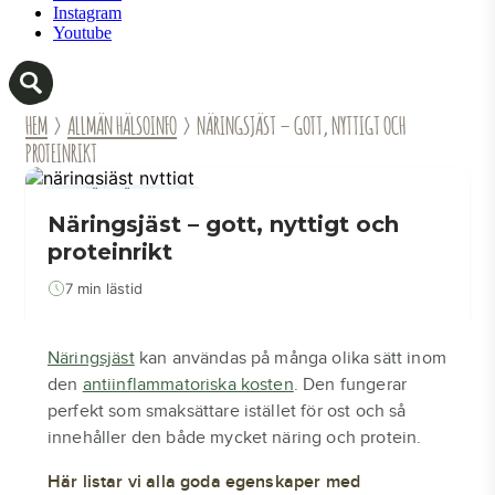
Instagram
Youtube
HEM
›
ALLMÄN HÄLSOINFO
› NÄRINGSJÄST – GOTT, NYTTIGT OCH
PROTEINRIKT
ALLMÄN HÄLSOINFO
Näringsjäst – gott, nyttigt och
proteinrikt
7 min lästid
Näringsjäst
kan användas på många olika sätt inom
den
antiinflammatoriska kosten
. Den fungerar
perfekt som smaksättare istället för ost och så
innehåller den både mycket näring och protein.
Här listar vi alla goda egenskaper med