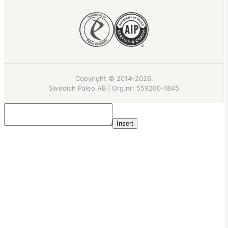
Copyright © 2014-2026.
Swedish Paleo AB | Org.nr:
559200-1845
Insert
Recept
·
Artiklar
·
Butiken