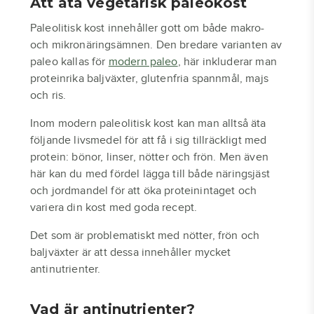
Att äta vegetarisk paleokost
Paleolitisk kost innehåller gott om både makro-
och mikronäringsämnen. Den bredare varianten av
paleo kallas för
modern paleo
, här inkluderar man
proteinrika baljväxter, glutenfria spannmål, majs
och ris.
Inom modern paleolitisk kost kan man alltså äta
följande livsmedel för att få i sig tillräckligt med
protein: bönor, linser, nötter och frön. Men även
här kan du med fördel lägga till både näringsjäst
och jordmandel för att öka proteinintaget och
variera din kost med goda recept.
Det som är problematiskt med nötter, frön och
baljväxter är att dessa innehåller mycket
antinutrienter.
Vad är antinutrienter?