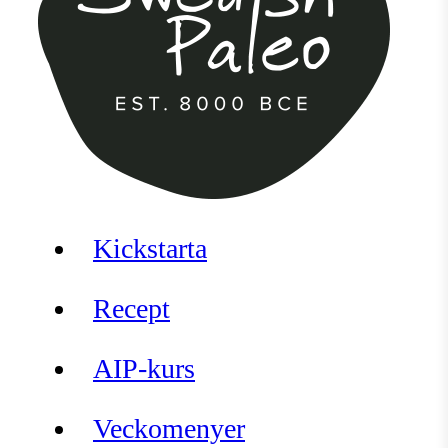
Kickstarta
Recept
AIP-kurs
Veckomenyer