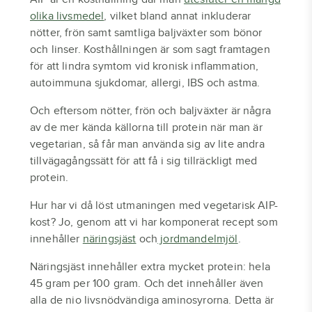
olika livsmedel
, vilket bland annat inkluderar
nötter, frön samt samtliga baljväxter som bönor
och linser. Kosthållningen är som sagt framtagen
för att lindra symtom vid kronisk inflammation,
autoimmuna sjukdomar, allergi, IBS och astma.
Och eftersom nötter, frön och baljväxter är några
av de mer kända källorna till protein när man är
vegetarian, så får man använda sig av lite andra
tillvägagångssätt för att få i sig tillräckligt med
protein.
Hur har vi då löst utmaningen med vegetarisk AIP-
kost? Jo, genom att vi har komponerat recept som
innehåller
näringsjäst
och
jordmandelmjöl
.
Näringsjäst innehåller extra mycket protein: hela
45 gram per 100 gram. Och det innehåller även
alla de nio livsnödvändiga aminosyrorna. Detta är