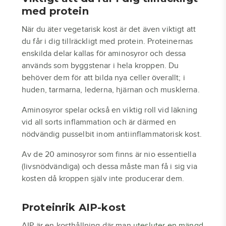
med protein
När du äter vegetarisk kost är det även viktigt att
du får i dig tillräckligt med protein. Proteinernas
enskilda delar kallas för aminosyror och dessa
används som byggstenar i hela kroppen. Du
behöver dem för att bilda nya celler överallt; i
huden, tarmarna, lederna, hjärnan och musklerna.
Aminosyror spelar också en viktig roll vid läkning
vid all sorts inflammation och är därmed en
nödvändig pusselbit inom antiinflammatorisk kost.
Av de 20 aminosyror som finns är nio essentiella
(livsnödvändiga) och dessa måste man få i sig via
kosten då kroppen själv inte producerar dem.
Proteinrik AIP-kost
AIP är en kosthållning där man
utesluter en mängd