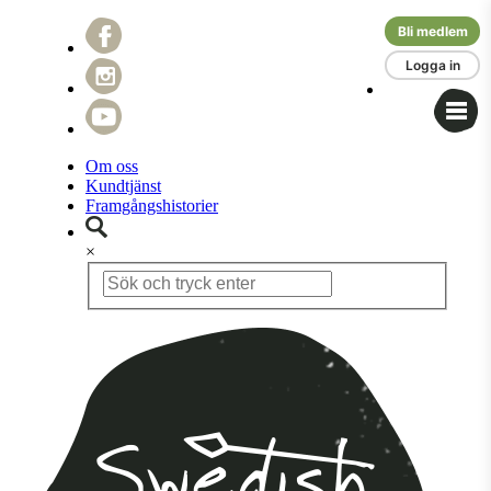
Bli medlem
Logga in
Om oss
Kundtjänst
Framgångshistorier
×