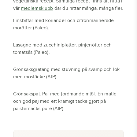
vegetariska recept. Samtliga recept finns att hitta i
vår
medlemsklubb
där du hittar många, många fler.
Linsbiffar med koriander och citronmarinerade
morötter (Paleo).
Lasagne med zucchiniplattor, pinjenötter och
tomatsås (Paleo).
Grönsaksgratäng med stuvning på svamp och lök
med mostäcke (AIP).
Grönsakspaj. Paj med jordmandelmjöl. En matig
och god paj med ett krämigt täcke gjort på
palsternacks-puré (AIP).