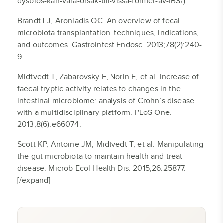
dysbios-kan-vara-orsak-till-vissa-former-av-IBS/)
Brandt LJ, Aroniadis OC. An overview of fecal
microbiota transplantation: techniques, indications,
and outcomes. Gastrointest Endosc. 2013;78(2):240-
9.
Midtvedt T, Zabarovsky E, Norin E, et al. Increase of
faecal tryptic activity relates to changes in the
intestinal microbiome: analysis of Crohn’s disease
with a multidisciplinary platform. PLoS One.
2013;8(6):e66074.
Scott KP, Antoine JM, Midtvedt T, et al. Manipulating
the gut microbiota to maintain health and treat
disease. Microb Ecol Health Dis. 2015;26:25877.
[/expand]