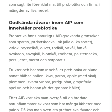
som sagt lite förenklat mat till probiotika och finns i
mängder av livsmedel.
Godkända råvaror inom AIP som
innehåller prebiotika
Prebiotika finns naturligt i AIP-godkända grönsaker
som sparris, jordärtskocka, lök (alla olika sorter),
vitlök, brysselkål, oliver, rödkål, vitkål, fänkål,
avokado, savojkål, blomkål, rödbeta, palsternacka,
persiljerot, morot och sötpotatis.
Frukter och bär som innehåller prebiotika är bland
annat blåbär, hallon, kiwi, päron, äpple (med skal)
plommon, svarta vinbär, jordgubbar, grapefrukt,
apelsin och banan (åt det grönare hållet).
Efter AIP-kost ska man övergå till en bredare
antiinflammatorisk kost som har många likheter med
paleo. Då kan man även äta prebiotiska råvaror och