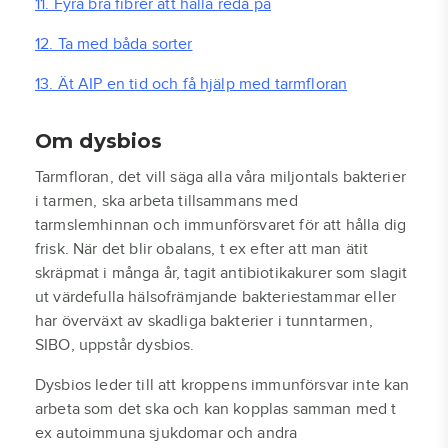
11. Fyra bra fibrer att hålla reda på
12. Ta med båda sorter
13. Ät AIP en tid och få hjälp med tarmfloran
Om dysbios
Tarmfloran, det vill säga alla våra miljontals bakterier
i tarmen, ska arbeta tillsammans med
tarmslemhinnan och immunförsvaret för att hålla dig
frisk. När det blir obalans, t ex efter att man ätit
skräpmat i många år, tagit antibiotikakurer som slagit
ut värdefulla hälsofrämjande bakteriestammar eller
har överväxt av skadliga bakterier i tunntarmen,
SIBO, uppstår dysbios.
Dysbios leder till att kroppens immunförsvar inte kan
arbeta som det ska och kan kopplas samman med t
ex autoimmuna sjukdomar och andra