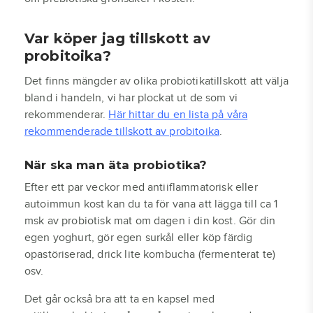
Var köper jag tillskott av
probitoika?
Det finns mängder av olika probiotikatillskott att välja
bland i handeln, vi har plockat ut de som vi
rekommenderar.
Här hittar du en lista på våra
rekommenderade tillskott av probitoika
.
När ska man äta probiotika?
Efter ett par veckor med antiiflammatorisk eller
autoimmun kost kan du ta för vana att lägga till ca 1
msk av probiotisk mat om dagen i din kost. Gör din
egen yoghurt, gör egen surkål eller köp färdig
opastöriserad, drick lite kombucha (fermenterat te)
osv.
Det går också bra att ta en kapsel med