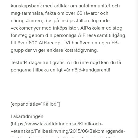
kunskapsbank med artiklar om autoimmunitet och
mag-tarmhälsa, fakta om över 60 råvaror och
näringsämnen, tips på inköpsställen, löpande
veckomenyer med inköpslistor, AIP-skola med steg
för steg genom din personliga AIP-resa samt tillgång
till över 600 AIP-recept. Vi har även en egen FB-
grupp där vi ger enklare kostrådgivning.
Testa 14 dagar helt gratis. Är du inte nöjd kan du få
pengarna tillbaka enligt vår nöjd-kundgaranti!
BLI MEDLEM – 14 DAGAR GRATIS
[expand title=”Källor:”]
Läkartidningen:
(https://www.lakartidningen.se/Klinik-och-
vetenskap/Fallbeskrivning/2015/06/Bakomliggande-