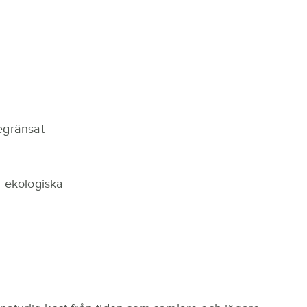
egränsat
a ekologiska