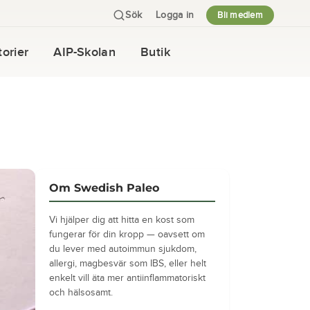
Sök
Logga in
Bli medlem
orier
AIP-Skolan
Butik
Om Swedish Paleo
Vi hjälper dig att hitta en kost som
fungerar för din kropp — oavsett om
du lever med autoimmun sjukdom,
allergi, magbesvär som IBS, eller helt
enkelt vill äta mer antiinflammatoriskt
och hälsosamt.