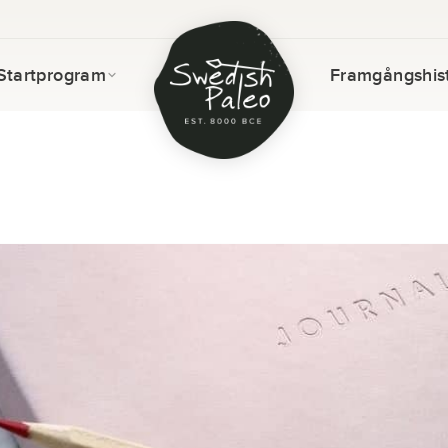
Startprogram
Framgångshist