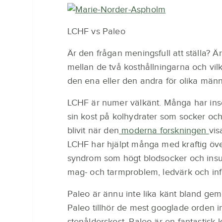
LCHF vs Paleo
Är den frågan meningsfull att ställa? Ä
mellan de två kosthållningarna och vil
den ena eller den andra för olika männ
LCHF är numer välkänt. Många har inse
sin kost på kolhydrater som socker och
blivit när den
moderna forskningen
vis
LCHF har hjälpt många med kraftig över
syndrom som högt blodsocker och insuli
mag- och tarmproblem, ledvärk och i
Paleo är ännu inte lika känt bland 
Paleo tillhör de mest googlade orden in
stenålderskost. Paleo är en fantastisk