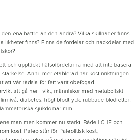
r den ena bättre än den andra? Vilka skillnader finns
ka likheter finns? Finns de fördelar och nackdelar med
iskor?
tt och upptäckt hälsofördelarna med att inte basera
 stärkelse. Ännu mer etablerad har kostinriktningen
at att vår rädsla för fett varit obefogad.
vikt att gå ner i vikt, människor med metaboliskt
nnivå, diabetes, högt blodtryck, rubbade blodfetter,
nflammatoriska sjukdomar mm.
gemene man men kommer nu starkt. Både LCHF och
om kost. Paleo står för Paleolitisk kost,
 kost som har fokus på mat som vi evolutionsmässigt