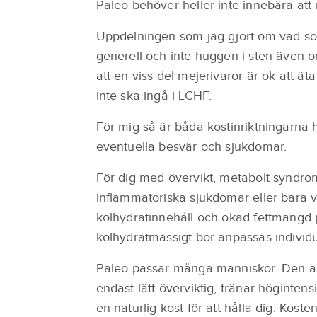
Paleo behöver heller inte innebära att
Uppdelningen som jag gjort om vad som 
generell och inte huggen i sten även
att en viss del mejerivaror är ok att ä
inte ska ingå i LCHF.
För mig så är båda kostinriktningarna 
eventuella besvär och sjukdomar.
För dig med övervikt, metabolt syndrom,
inflammatoriska sjukdomar eller bara 
kolhydratinnehåll och ökad fettmängd p
kolhydratmässigt bör anpassas individue
Paleo passar många människor. Den är 
endast lätt överviktig, tränar höginten
en naturlig kost för att hålla dig. K