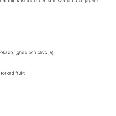
) naturlig kost från tiden som samlare och jägare
okado, (ghee och olivolja)
torkad frukt