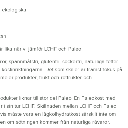
a ekologiska
tin
r lika när vi jämför LCHF och Paleo.
r, spannmålsfri, glutenfri, sockerfri, naturliga fetter
ostinriktningarna. Det som skiljer är främst fokus på
 mejeriprodukter, frukt och rotfrukter och
odukter liknar till stor del Paleo. En Paleokost med
ar i sin tur LCHF. Skillnaden mellan LCHF och Paleo
tvis måste vara en lågkolhydratkost särskilt inte om
n om sötningen kommer från naturliga råvaror.