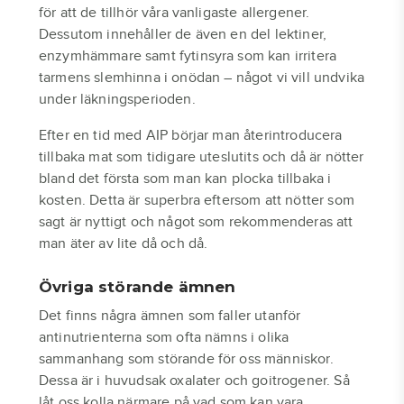
för att de tillhör våra vanligaste allergener.
Dessutom innehåller de även en del lektiner,
enzymhämmare samt fytinsyra som kan irritera
tarmens slemhinna i onödan – något vi vill undvika
under läkningsperioden.
Efter en tid med AIP börjar man återintroducera
tillbaka mat som tidigare uteslutits och då är nötter
bland det första som man kan plocka tillbaka i
kosten. Detta är superbra eftersom att nötter som
sagt är nyttigt och något som rekommenderas att
man äter av lite då och då.
Övriga störande ämnen
Det finns några ämnen som faller utanför
antinutrienterna som ofta nämns i olika
sammanhang som störande för oss människor.
Dessa är i huvudsak oxalater och goitrogener. Så
låt oss kolla närmare på vad som kan vara