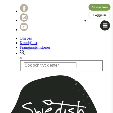
Bli medlem
Logga in
Om oss
Kundtjänst
Framgångshistorier
×