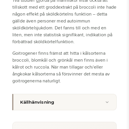
Två studier gjorda på människor visar också att
tillskott med ett groddextrakt på broccoli inte hade
någon effekt på sköldkörtelns funktion – detta
gällde även personer med autoimmun
sköldkörtelsjukdom. Det fanns till och med en
liten, men inte statistisk signifikant, indikation på
förbättrad sköldkörtelfunktion.
Goitrogener finns främst att hitta i kålsorterna
broccoli, blomkål och grönkål men finns även i
kålrot och ruccola. När man tillagar och/eller
ångkokar kålsorterna så försvinner det mesta av
goitrogenerna naturligt.
Källhänvisning