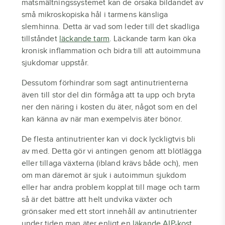
matsmältningssystemet kan de orsaka bildandet av
små mikroskopiska hål i tarmens känsliga
slemhinna. Detta är vad som leder till det skadliga
tillståndet
läckande tarm
. Läckande tarm kan öka
kronisk inflammation och bidra till att autoimmuna
sjukdomar uppstår.
Dessutom förhindrar som sagt antinutrienterna
även till stor del din förmåga att ta upp och bryta
ner den näring i kosten du äter, något som en del
kan känna av när man exempelvis äter bönor.
De flesta antinutrienter kan vi dock lyckligtvis bli
av med. Detta gör vi antingen genom att blötlägga
eller tillaga växterna (ibland krävs både och), men
om man däremot är sjuk i autoimmun sjukdom
eller har andra problem kopplat till mage och tarm
så är det bättre att helt undvika växter och
grönsaker med ett stort innehåll av antinutrienter
under tiden man äter enligt en
läkande AIP-kost
.