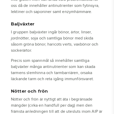
oss då de innehåller antinutrienter som fytinsyra,
lektiner och saponiner samt enzymhämmare.
Baljväxter
I gruppen baljväxter ingår bönor, ärtor, linser,
jordnötter, soja och samtliga bönor med skida
såsom gröna bönor, haricots verts, vaxbönor och
sockerärtor.
Precis som spannmål så innehåller samtliga
baljväxter många antinutrienter som kan skada
tarmens slemhinna och tarmbarriären, orsaka
läckande tarm och reta igång immunförsvaret.
Nötter och frön
Nötter och frön är nyttigt att äta i begränsade
mängder (cirka en handfull per dag) men den
främsta anledningen till att de utesluts inom AIP är