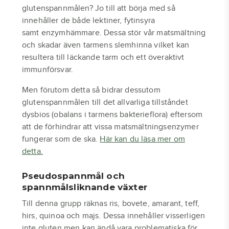
glutenspannmålen? Jo till att börja med så
innehåller de både lektiner, fytinsyra
samt enzymhämmare. Dessa stör vår matsmältning
och skadar även tarmens slemhinna vilket kan
resultera till läckande tarm och ett överaktivt
immunförsvar.
Men förutom detta så bidrar dessutom
glutenspannmålen till det allvarliga tillståndet
dysbios (obalans i tarmens bakterieflora) eftersom
att de förhindrar att vissa matsmältningsenzymer
fungerar som de ska.
Här kan du läsa mer om
detta.
Pseudospannmål och
spannmålsliknande växter
Till denna grupp räknas ris, bovete, amarant, teff,
hirs, quinoa och majs. Dessa innehåller visserligen
inte gluten men kan ändå vara problematiska för