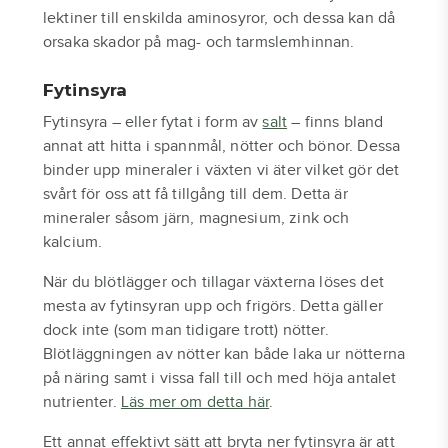
lektiner till enskilda aminosyror, och dessa kan då
orsaka skador på mag- och tarmslemhinnan.
Fytinsyra
Fytinsyra – eller fytat i form av
salt
– finns bland
annat att hitta i spannmål, nötter och bönor. Dessa
binder upp mineraler i växten vi äter vilket gör det
svårt för oss att få tillgång till dem. Detta är
mineraler såsom järn, magnesium, zink och
kalcium.
När du blötlägger och tillagar växterna löses det
mesta av fytinsyran upp och frigörs. Detta gäller
dock inte (som man tidigare trott) nötter.
Blötläggningen av nötter kan både laka ur nötterna
på näring samt i vissa fall till och med höja antalet
nutrienter.
Läs mer om detta här
.
Ett annat effektivt sätt att bryta ner fytinsyra är att