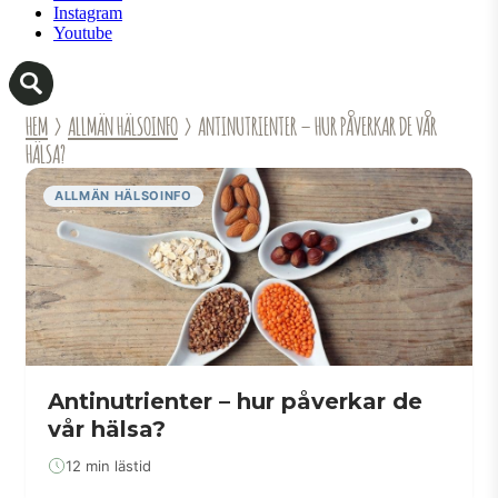
Instagram
Youtube
HEM
›
ALLMÄN HÄLSOINFO
› ANTINUTRIENTER – HUR PÅVERKAR DE VÅR
HÄLSA?
ALLMÄN HÄLSOINFO
Antinutrienter – hur påverkar de
vår hälsa?
12 min lästid