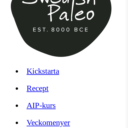
Kickstarta
Recept
AIP-kurs
Veckomenyer