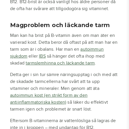
B12. B12-brist är också vanligt hos äldre personer då
de ofta har svårare att tillgodogöra sig vitaminet.
Magproblem och läckande tarm
Man kan ha brist på B-vitamin även om man äter en
varierad kost. Detta beror då oftast på att man har en
tarm som är i obalans. Har man en
autoimmun
sjukdom
eller
IBS
så hänger det ofta ihop med
skadad
tarmslemhinna och läckande tarm
.
Detta ger i sin tur sämre näringsupptag i och med att
de skadade tarmcellerna har svårt att ta upp
vitaminer och mineraler. Men genom att äta
autoimmun kost (en strikt form av den
antiinflammatoriska kosten)
så läker du effektivt
tarmen igen och problemet är snart löst.
Eftersom B-vitaminerna är vattenlösliga så lagras de
inte in i kroppen – med undantag för B12.