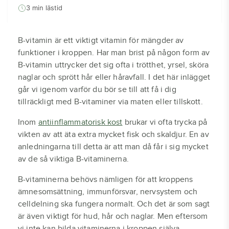
3 min lästid
B-vitamin är ett viktigt vitamin för mängder av
funktioner i kroppen. Har man brist på någon form av
B-vitamin uttrycker det sig ofta i trötthet, yrsel, sköra
naglar och sprött hår eller håravfall. I det här inlägget
går vi igenom varför du bör se till att få i dig
tillräckligt med B-vitaminer via maten eller tillskott.
Inom
antiinflammatorisk kost
brukar vi ofta trycka på
vikten av att äta extra mycket fisk och skaldjur. En av
anledningarna till detta är att man då får i sig mycket
av de så viktiga B-vitaminerna.
B-vitaminerna behövs nämligen för att kroppens
ämnesomsättning, immunförsvar, nervsystem och
celldelning ska fungera normalt. Och det är som sagt
är även viktigt för hud, hår och naglar. Men eftersom
vi inte kan bilda vitaminerna i kroppen själva