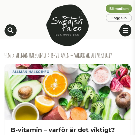
Bli medlem
Logga in
HEM
›
ALLMÄN HÄLSOINFO
› B-VITAMIN – VARFÖR ÄR DET VIKTIGT?
ALLMÄN HÄLSOINFO
B-vitamin – varför är det viktigt?