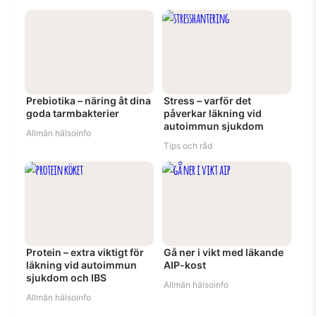
Prebiotika – näring åt dina
Stress – varför det
goda tarmbakterier
påverkar läkning vid
autoimmun sjukdom
Allmän hälsoinfo
Tips och råd
Protein – extra viktigt för
Gå ner i vikt med läkande
läkning vid autoimmun
AIP-kost
sjukdom och IBS
Allmän hälsoinfo
Allmän hälsoinfo