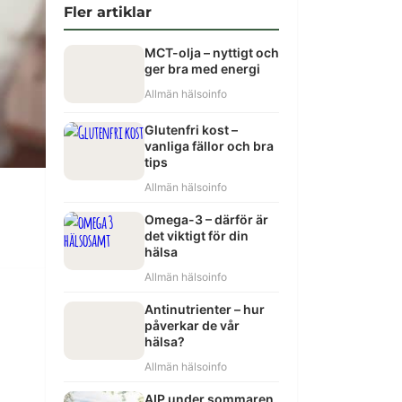
Fler artiklar
MCT-olja – nyttigt och
ger bra med energi
Allmän hälsoinfo
Glutenfri kost –
vanliga fällor och bra
tips
Allmän hälsoinfo
Omega-3 – därför är
det viktigt för din
hälsa
Allmän hälsoinfo
Antinutrienter – hur
påverkar de vår
hälsa?
Allmän hälsoinfo
AIP under sommaren