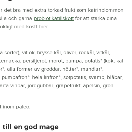
r det bra med extra torkad frukt som katrinplommon
olja och gärna
probiotikatillskott
för att stärka dina
ikligt med kostfibrer.
sorter), vitlök, brysselkål, oliver, rödkål, vitkål,
ternacka, persiljerot, morot, pumpa, potatis* (kokt kall
er*, alla former av groddar, nötter*, mandlar*,
, pumpafrön*, hela linfrön*, sötpotatis, svamp, blåbär,
arta vinbär, jordgubbar, grapefrukt, apelsin, grön
t inom paleo.
n till en god mage