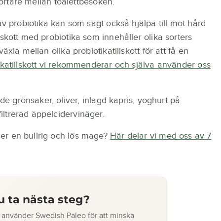
 kortare mellan toalettbesöken.
av probiotika kan som sagt också hjälpa till mot hård
skott med probiotika som innehåller olika sorters
äxla mellan olika probiotikatillskott för att få en
ikatillskott vi rekommenderar och själva använder oss
ade grönsaker, oliver, inlagd kapris, yoghurt på
ltrerad äppelcidervinäger.
er en bullrig och lös mage?
Här delar vi med oss av 7
du ta nästa steg?
använder Swedish Paleo för att minska