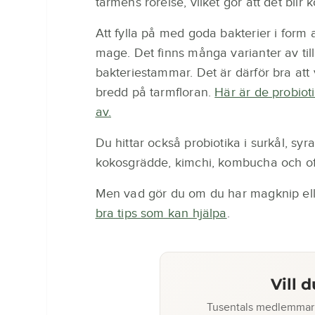
tarmens rörelse, vilket gör att det blir
Att fylla på med goda bakterier i form 
mage. Det finns många varianter av till
bakteriestammar. Det är därför bra att v
bredd på tarmfloran.
Här är de probiot
av.
Du hittar också probiotika i surkål, syr
kokosgrädde, kimchi, kombucha och ofi
Men vad gör du om du har magknip ell
bra tips som kan hjälpa
.
Vill 
Tusentals medlemmar 