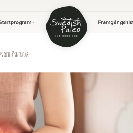
Startprogram
Framgångshist
PS OCH LÖSNINGAR