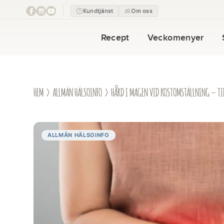
Kundtjänst
Om oss
Recept
Veckomenyer
HEM
›
ALLMÄN HÄLSOINFO
› HÅRD I MAGEN VID KOSTOMSTÄLLNING – TI
ALLMÄN HÄLSOINFO