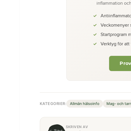
inflammation och
Antiinflammato
Veckomenyer s
Startprogram m
Verktyg för att
Prov
KATEGORIER:
Allmän hälsoinfo
Mag- och tar
SKRIVEN AV