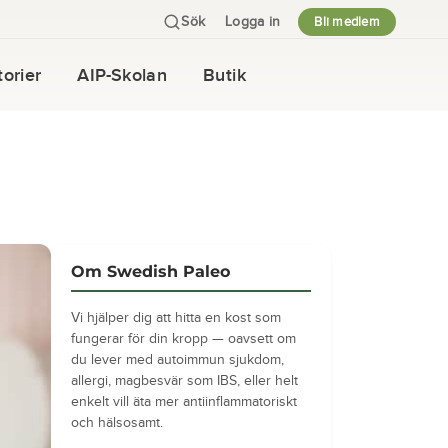
Sök
Logga in
Bli medlem
orier
AIP-Skolan
Butik
Om Swedish Paleo
Vi hjälper dig att hitta en kost som
fungerar för din kropp — oavsett om
du lever med autoimmun sjukdom,
allergi, magbesvär som IBS, eller helt
enkelt vill äta mer antiinflammatoriskt
och hälsosamt.