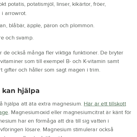
kt potatis, potatismjöl, linser, kikärtor, fröer,
i arrowrot.
an, blåbär, äpple, päron och plommon.
vre och svamp.
r de också många fler viktiga funktioner. De bryter
 vitaminer som till exempel B- och K-vitamin samt
 gifter och håller som sagt magen i trim.
 kan hjälpa
å hjälpa att äta extra magnesium.
Här är ett tillskott
mage
. Magnesiumoxid eller magnesiumcitrat är känt för
sium har en förmåga att dra till sig vatten i
a avföringen lösare. Magnesium stimulerar också