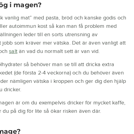
rög i magen?
sk vanlig mat” med pasta, bröd och kanske godis och
k- eller autoimmun kost så kan man få problem med
lningen leder till en sorts utrensning av
t jobb som kräver mer vätska. Det är även vanligt att
 och
salt
än vad du normalt sett är van vid.
hydrater så behöver man se till att dricka extra
sskedet (de första 2-4 veckorna) och du behöver även
inder nämligen vätska i kroppen och ger dig den hjälp
u dricker.
i magen är om du exempelvis dricker för mycket kaffe,
ör du på dig för lite så ökar risken även där.
 mage?