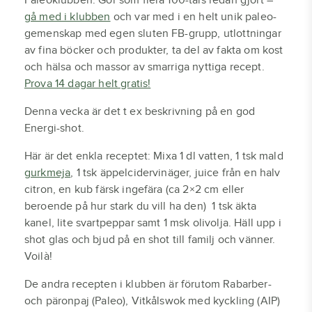
Paleoklubben. Gör som flera 100-tals redan gjort –
gå med i klubben
och var med i en helt unik paleo-
gemenskap med egen sluten FB-grupp, utlottningar
av fina böcker och produkter, ta del av fakta om kost
och hälsa och massor av smarriga nyttiga recept.
Prova 14 dagar helt gratis!
Denna vecka är det t ex beskrivning på en god
Energi-shot.
Här är det enkla receptet: Mixa 1 dl vatten, 1 tsk mald
gurkmeja
, 1 tsk äppelcidervinäger, juice från en halv
citron, en kub färsk ingefära (ca 2×2 cm eller
beroende på hur stark du vill ha den) 1 tsk äkta
kanel, lite svartpeppar samt 1 msk olivolja. Häll upp i
shot glas och bjud på en shot till familj och vänner.
Voilà!
De andra recepten i klubben är förutom Rabarber-
och päronpaj (Paleo), Vitkålswok med kyckling (AIP)