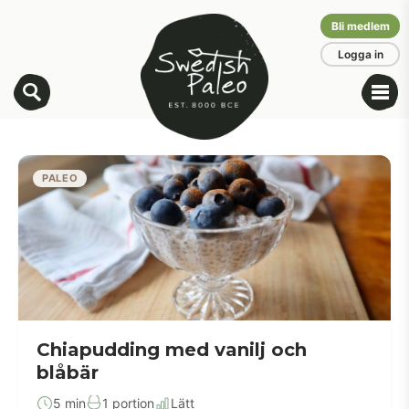
Bli medlem
Logga in
PALEO
Chiapudding med vanilj och
blåbär
5 min
1 portion
Lätt