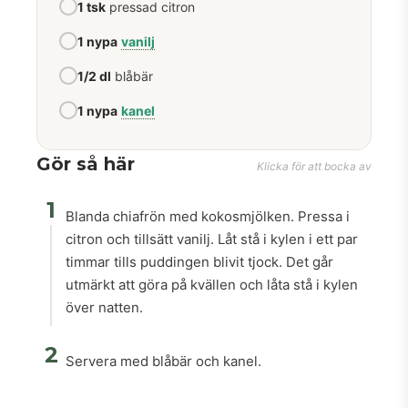
1 tsk
pressad citron
1 nypa
vanilj
1/2 dl
blåbär
1 nypa
kanel
Gör så här
Klicka för att bocka av
1
Blanda chiafrön med kokosmjölken. Pressa i
citron och tillsätt vanilj. Låt stå i kylen i ett par
timmar tills puddingen blivit tjock. Det går
utmärkt att göra på kvällen och låta stå i kylen
över natten.
2
Servera med blåbär och kanel.