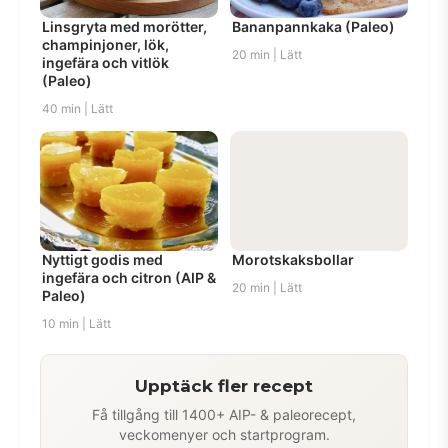
Linsgryta med morötter,
Bananpannkaka (Paleo)
champinjoner, lök,
20 min | Lätt
ingefära och vitlök
(Paleo)
40 min | Lätt
Nyttigt godis med
Morotskaksbollar
ingefära och citron (AIP &
20 min | Lätt
Paleo)
10 min | Lätt
Upptäck fler recept
Få tillgång till 1400+ AIP- & paleorecept,
veckomenyer och startprogram.