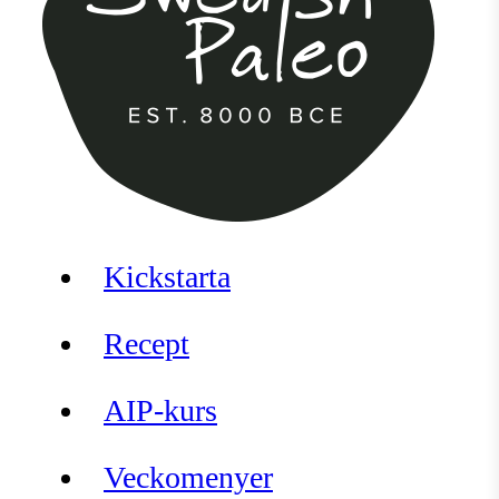
Kickstarta
Recept
AIP-kurs
Veckomenyer