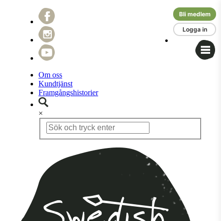
Bli medlem
Logga in
Om oss
Kundtjänst
Framgångshistorier
×