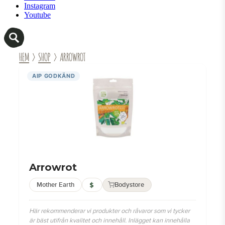
Instagram
Youtube
HEM
›
SHOP
› ARROWROT
AIP GODKÄND
Arrowrot
Mother Earth
$
Bodystore
Här rekommenderar vi produkter och råvaror som vi tycker
är bäst utifrån kvalitet och innehåll. Inlägget kan innehålla