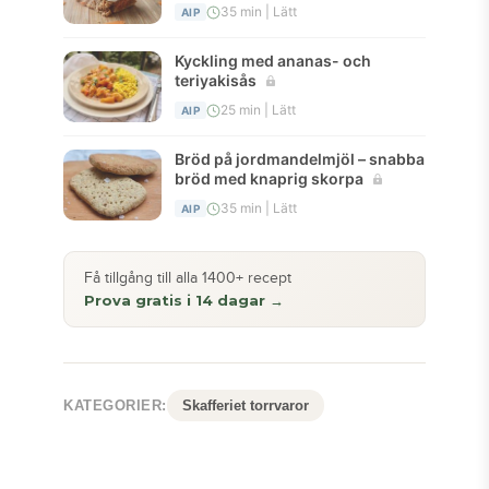
35 min | Lätt
AIP
Kyckling med ananas- och
teriyakisås
25 min | Lätt
AIP
Bröd på jordmandelmjöl – snabba
bröd med knaprig skorpa
35 min | Lätt
AIP
Få tillgång till alla 1400+ recept
Prova gratis i 14 dagar →
KATEGORIER:
Skafferiet torrvaror