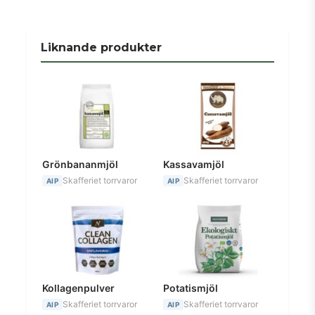
Liknande produkter
Grönbananmjöl
Kassavamjöl
Skafferiet torrvaror
Skafferiet torrvaror
AIP
AIP
Kollagenpulver
Potatismjöl
Skafferiet torrvaror
Skafferiet torrvaror
AIP
AIP