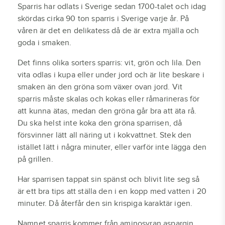
Sparris har odlats i Sverige sedan 1700-talet och idag
skördas cirka 90 ton sparris i Sverige varje år. På
våren är det en delikatess då de är extra mjälla och
goda i smaken.
Det finns olika sorters sparris: vit, grön och lila. Den
vita odlas i kupa eller under jord och är lite beskare i
smaken än den gröna som växer ovan jord. Vit
sparris måste skalas och kokas eller råmarineras för
att kunna ätas, medan den gröna går bra att äta rå.
Du ska helst inte koka den gröna sparrisen, då
försvinner lätt all näring ut i kokvattnet. Stek den
istället lätt i några minuter, eller varför inte lägga den
på grillen.
Har sparrisen tappat sin spänst och blivit lite seg så
är ett bra tips att ställa den i en kopp med vatten i 20
minuter. Då återfår den sin krispiga karaktär igen.
Namnet sparris kommer från aminosyran aspargin