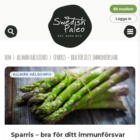
Bli medlem
Logga in
HEM
›
ALLMÄN HÄLSOINFO
› SPARRIS – BRA FÖR DITT IMMUNFÖRSVAR
ALLMÄN HÄLSOINFO
Sparris – bra för ditt immunförsvar