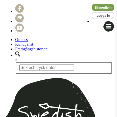
Bli medlem
Logga in
Om oss
Kundtjänst
Framgångshistorier
×