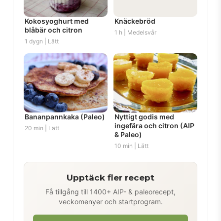
Kokosyoghurt med
Knäckebröd
blåbär och citron
1 h | Medelsvår
1 dygn | Lätt
Bananpannkaka (Paleo)
Nyttigt godis med
ingefära och citron (AIP
20 min | Lätt
& Paleo)
10 min | Lätt
Upptäck fler recept
Få tillgång till 1400+ AIP- & paleorecept,
veckomenyer och startprogram.