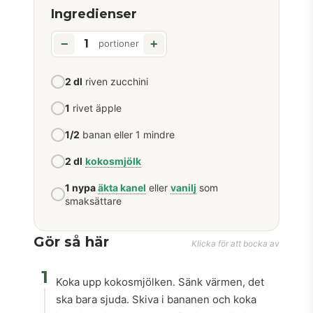
Ingredienser
−
+
portioner
2 dl
riven zucchini
1
rivet äpple
1/2
banan eller 1 mindre
2 dl
kokosmjölk
1 nypa
äkta kanel
eller
vanilj
som
smaksättare
Gör så här
Klicka för att bocka av
1
Koka upp kokosmjölken. Sänk värmen, det
ska bara sjuda. Skiva i bananen och koka