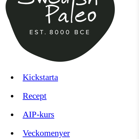
Kickstarta
Recept
AIP-kurs
Veckomenyer