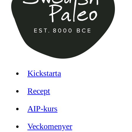
Kickstarta
Recept
AIP-kurs
Veckomenyer