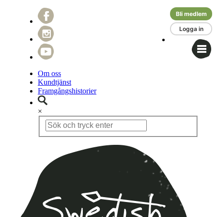
Bli medlem
Logga in
Om oss
Kundtjänst
Framgångshistorier
×