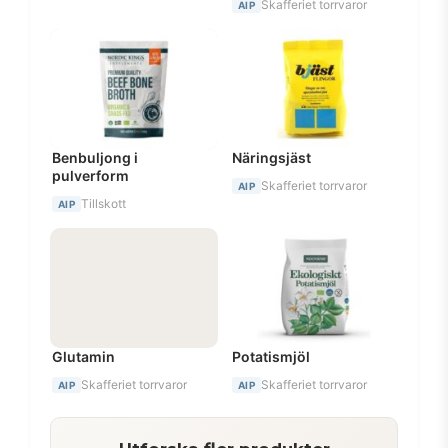
Skafferiet torrvaror
AIP
Benbuljong i
Näringsjäst
pulverform
Skafferiet torrvaror
AIP
Tillskott
AIP
Glutamin
Potatismjöl
Skafferiet torrvaror
Skafferiet torrvaror
AIP
AIP