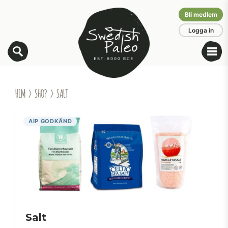
Bli medlem
Logga in
HEM
›
SHOP
› SALT
AIP GODKÄND
Salt