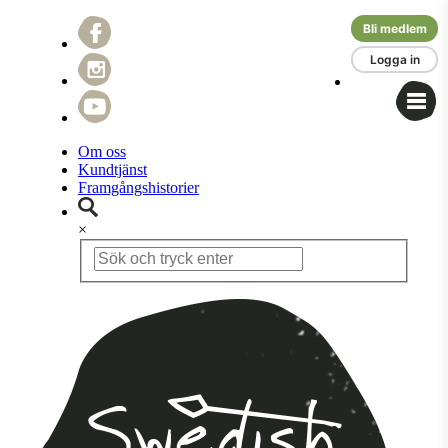
Bli medlem
Logga in
Om oss
Kundtjänst
Framgångshistorier
×