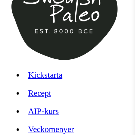
Kickstarta
Recept
AIP-kurs
Veckomenyer