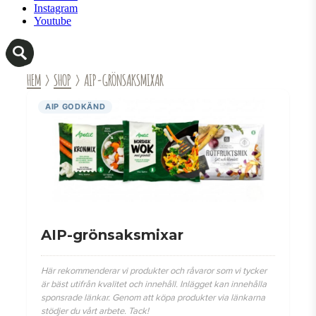
Instagram
Youtube
HEM
›
SHOP
› AIP-GRÖNSAKSMIXAR
AIP GODKÄND
AIP-grönsaksmixar
Här rekommenderar vi produkter och råvaror som vi tycker
är bäst utifrån kvalitet och innehåll. Inlägget kan innehålla
sponsrade länkar. Genom att köpa produkter via länkarna
stödjer du vårt arbete. Tack!