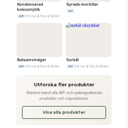
Kondenserad
Syrade morötter
kokosmjölk
AIP
För kyl & frys & färskt
AIP
Balsamvinäger
Surkål
För kyl & frys & färskt
För kyl & frys & färskt
AIP
AIP
Utforska fler produkter
Bläddra bland alla AIP- och paleogodkända
produkter och ingredienser.
Visa alla produkter