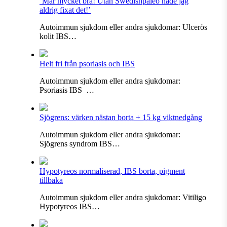
’Mår mycket bra! Utan Swedishpaleo hade jag
aldrig fixat det!’
Autoimmun sjukdom eller andra sjukdomar: Ulcerös
kolit IBS…
Helt fri från psoriasis och IBS
Autoimmun sjukdom eller andra sjukdomar:
Psoriasis IBS …
Sjögrens: värken nästan borta + 15 kg viktnedgång
Autoimmun sjukdom eller andra sjukdomar:
Sjögrens syndrom IBS…
Hypotyreos normaliserad, IBS borta, pigment
tillbaka
Autoimmun sjukdom eller andra sjukdomar: Vitiligo
Hypotyreos IBS…