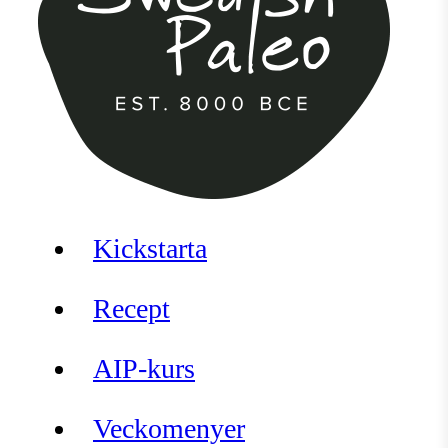
Kickstarta
Recept
AIP-kurs
Veckomenyer