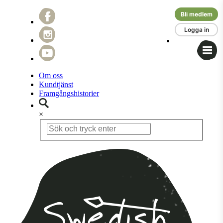
Bli medlem
Logga in
Om oss
Kundtjänst
Framgångshistorier
×