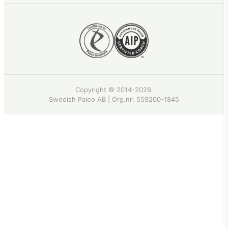
Copyright © 2014-2026.
Swedish Paleo AB | Org.nr:
559200-1845
Recept
·
Artiklar
·
Butiken