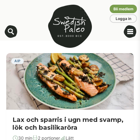
Bli medlem
Logga in
AIP
Lax och sparris i ugn med svamp,
lök och basilikaröra
30 min
2 portioner
Lätt