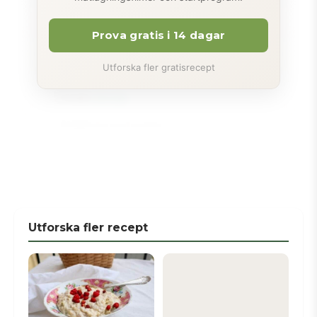
1
gul lök
1 nypa
havssalt
Prova gratis i 14 dagar
Utforska fler gratisrecept
Basilikaröra
2 msk
olivolja
2 msk
hackad basilika
1 msk
pressad citron
1 msk
kokos aminos
1 nypa
havssalt
Utforska fler recept
Gör så här
Klicka för att bocka av
1
Sätt ugnen på 200°.