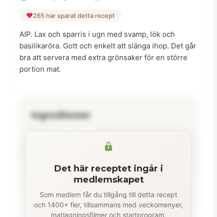
265 har sparat detta recept
AIP. Lax och sparris i ugn med svamp, lök och
basilikaröra. Gott och enkelt att slänga ihop. Det går
bra att servera med extra grönsaker för en större
portion mat.
Ingredienser
−
+
portioner
3
laxfiléer, portionsbitar
Det här receptet ingår i
medlemskapet
1 bunt
grön sparris
Som medlem får du tillgång till detta recept
4-5
champinjoner
och 1400+ fler, tillsammans med veckomenyer,
matlagningsfilmer och startprogram.