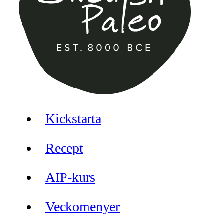
Kickstarta
Recept
AIP-kurs
Veckomenyer