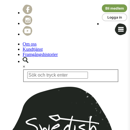
Bli medlem
Logga in
Om oss
Kundtjänst
Framgångshistorier
×