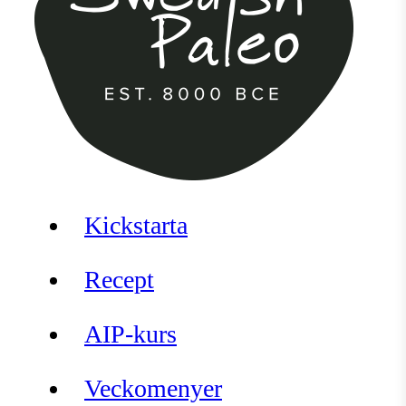
Kickstarta
Recept
AIP-kurs
Veckomenyer